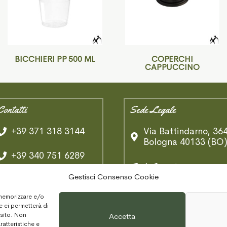
BICCHIERI PP 500 ML
COPERCHI
CAPPUCCINO
Contatti
Sede Legale
+39 371 318 3144
Via Battindarno, 36
Bologna 40133 (BO
+39 340 751 6289
Sede Operativa
Gestisci Consenso Cookie
Whatsapp
Via B. Tosarelli,
 memorizzare e/o
334/2
info@ambologna.com
e ci permetterà di
Castenaso 40055
 sito. Non
Accetta
(BO)
ratteristiche e