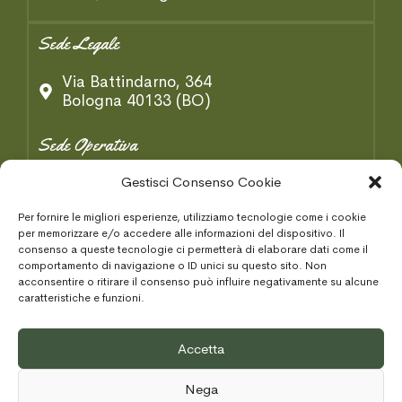
Sede Legale
Via Battindarno, 364
Bologna 40133 (BO)
Sede Operativa
Via B. Tosarelli, 334/2
Gestisci Consenso Cookie
Castenaso 40055 (BO)
Per fornire le migliori esperienze, utilizziamo tecnologie come i cookie
per memorizzare e/o accedere alle informazioni del dispositivo. Il
Condizioni Generaki
consenso a queste tecnologie ci permetterà di elaborare dati come il
comportamento di navigazione o ID unici su questo sito. Non
acconsentire o ritirare il consenso può influire negativamente su alcune
Privacy Policy
caratteristiche e funzioni.
Cookie Policy
Accetta
Area Tecnica
Nega