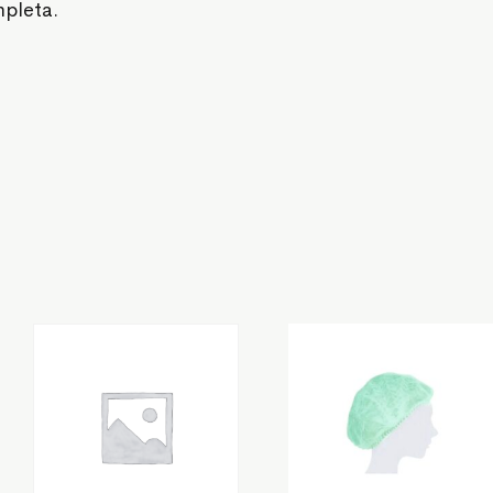
mpleta.
T