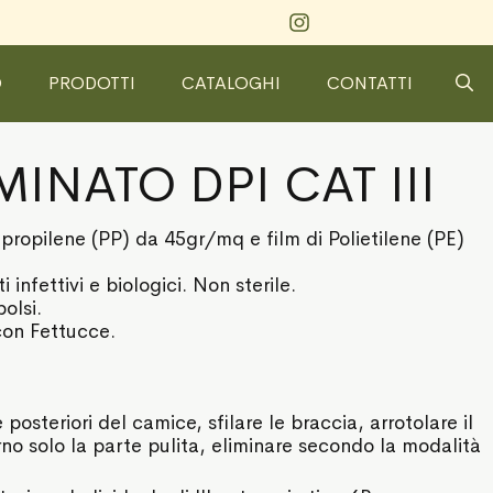
O
PRODOTTI
CATALOGHI
CONTATTI
INATO DPI CAT III
ropilene (PP) da 45gr/mq e film di Polietilene (PE)
infettivi e biologici. Non sterile.
olsi.
 con Fettucce.
posteriori del camice, sfilare le braccia, arrotolare il
no solo la parte pulita, eliminare secondo la modalità