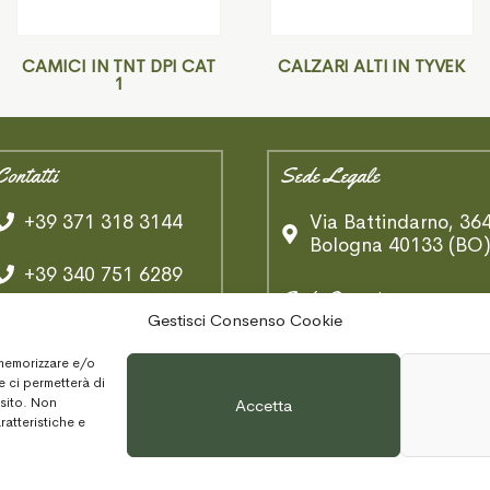
CAMICI IN TNT DPI CAT
CALZARI ALTI IN TYVEK
1
Contatti
Sede Legale
+39 371 318 3144
Via Battindarno, 36
Bologna 40133 (BO
+39 340 751 6289
Sede Operativa
Gestisci Consenso Cookie
Whatsapp
Via B. Tosarelli,
 memorizzare e/o
334/2
info@ambologna.com
e ci permetterà di
Castenaso 40055
 sito. Non
Accetta
(BO)
ratteristiche e