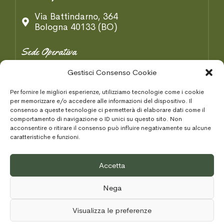
Via Battindarno, 364
Bologna 40133 (BO)
Sede Operativa
Gestisci Consenso Cookie
Via B. Tosarelli, 334/2
Castenaso 40055 (BO)
Per fornire le migliori esperienze, utilizziamo tecnologie come i cookie
per memorizzare e/o accedere alle informazioni del dispositivo. Il
Condizioni Generaki
consenso a queste tecnologie ci permetterà di elaborare dati come il
comportamento di navigazione o ID unici su questo sito. Non
acconsentire o ritirare il consenso può influire negativamente su alcune
Privacy Policy
caratteristiche e funzioni.
Cookie Policy
Accetta
Area Tecnica
Nega
Schede Tecniche
Visualizza le preferenze