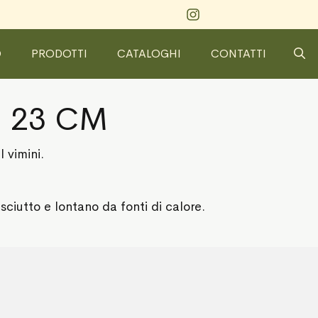
O
PRODOTTI
CATALOGHI
CONTATTI
I 23 CM
 vimini.
sciutto e lontano da fonti di calore.