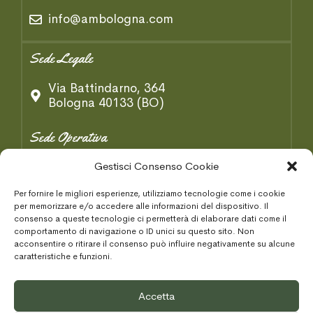
info@ambologna.com
Sede Legale
Via Battindarno, 364
Bologna 40133 (BO)
Sede Operativa
Gestisci Consenso Cookie
Via B. Tosarelli, 334/2
Castenaso 40055 (BO)
Per fornire le migliori esperienze, utilizziamo tecnologie come i cookie
per memorizzare e/o accedere alle informazioni del dispositivo. Il
Condizioni Generaki
consenso a queste tecnologie ci permetterà di elaborare dati come il
comportamento di navigazione o ID unici su questo sito. Non
acconsentire o ritirare il consenso può influire negativamente su alcune
Privacy Policy
caratteristiche e funzioni.
Cookie Policy
Accetta
Area Tecnica