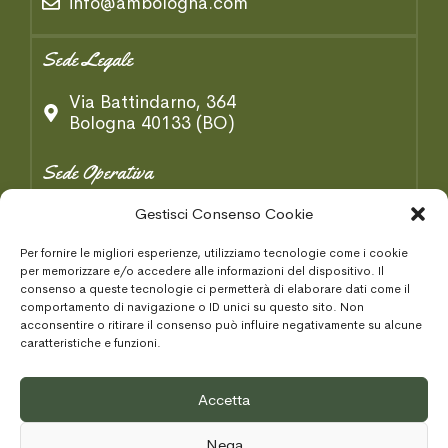
info@ambologna.com
Sede Legale
Via Battindarno, 364
Bologna 40133 (BO)
Sede Operativa
Via B. Tosarelli, 334/2
Gestisci Consenso Cookie
Castenaso 40055 (BO)
Per fornire le migliori esperienze, utilizziamo tecnologie come i cookie
per memorizzare e/o accedere alle informazioni del dispositivo. Il
Condizioni Generaki
consenso a queste tecnologie ci permetterà di elaborare dati come il
comportamento di navigazione o ID unici su questo sito. Non
acconsentire o ritirare il consenso può influire negativamente su alcune
Privacy Policy
caratteristiche e funzioni.
Cookie Policy
Accetta
Area Tecnica
Nega