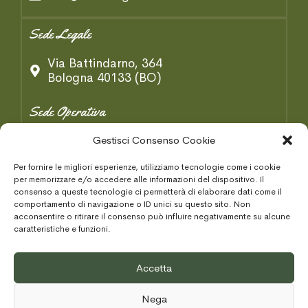
Sede Legale
Via Battindarno, 364
Bologna 40133 (BO)
Sede Operativa
Gestisci Consenso Cookie
Via B. Tosarelli, 334/2
Castenaso 40055 (BO)
Per fornire le migliori esperienze, utilizziamo tecnologie come i cookie
per memorizzare e/o accedere alle informazioni del dispositivo. Il
Condizioni Generaki
consenso a queste tecnologie ci permetterà di elaborare dati come il
comportamento di navigazione o ID unici su questo sito. Non
acconsentire o ritirare il consenso può influire negativamente su alcune
Privacy Policy
caratteristiche e funzioni.
Cookie Policy
Accetta
Area Tecnica
Nega