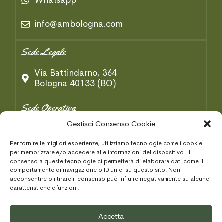
Whatsapp
info@ambologna.com
Sede Legale
Via Battindarno, 364
Bologna 40133 (BO)
Sede Operativa
Gestisci Consenso Cookie
Via B. Tosarelli, 334/2
Castenaso 40055 (BO)
Per fornire le migliori esperienze, utilizziamo tecnologie come i cookie
per memorizzare e/o accedere alle informazioni del dispositivo. Il
consenso a queste tecnologie ci permetterà di elaborare dati come il
Condizioni Generaki
comportamento di navigazione o ID unici su questo sito. Non
acconsentire o ritirare il consenso può influire negativamente su alcune
Privacy Policy
caratteristiche e funzioni.
Cookie Policy
Accetta