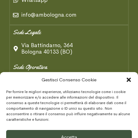
Whatsapp
info@ambologna.com
Sede Legale
Via Battindarno, 364
Bologna 40133 (BO)
Sede Operativa
Gestisci Consenso Cookie
Via B. Tosarelli, 334/2
Castenaso 40055 (BO)
Per fornire le migliori esperienze, utilizziamo tecnologie come i cookie
per memorizzare e/o accedere alle informazioni del dispositivo. Il
Condizioni Generaki
consenso a queste tecnologie ci permetterà di elaborare dati come il
comportamento di navigazione o ID unici su questo sito. Non
acconsentire o ritirare il consenso può influire negativamente su alcune
Privacy Policy
caratteristiche e funzioni.
Cookie Policy
Accetta