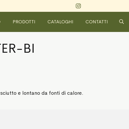
O
PRODOTTI
CATALOGHI
CONTATTI
ER-BI
sciutto e lontano da fonti di calore.