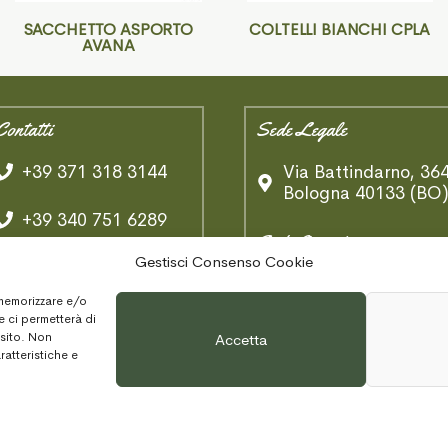
SACCHETTO ASPORTO
COLTELLI BIANCHI CPLA
AVANA
Contatti
Sede Legale
+39 371 318 3144
Via Battindarno, 36
Bologna 40133 (BO
+39 340 751 6289
Sede Operativa
Gestisci Consenso Cookie
Whatsapp
Via B. Tosarelli,
 memorizzare e/o
334/2
info@ambologna.com
e ci permetterà di
Castenaso 40055
 sito. Non
Accetta
(BO)
ratteristiche e