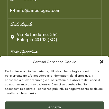
info@ambologna.com
Sede Legale
Via Battindarno, 364
Bologna 40133 (BO)
Sede Operativa
Via B. Tosarelli, 334/2
Gestisci Consenso Cookie
Castenaso 40055 (BO)
Per fornire le migliori esperienze, utilizziamo tecnologie come i cookie
per memorizzare e/o accedere alle informazioni del dispositivo. Il
Condizioni Generaki
consenso a queste tecnologie ci permetterà di elaborare dati come il
comportamento di navigazione o ID unici su questo sito. Non
acconsentire o ritirare il consenso può influire negativamente su alcune
Privacy Policy
caratteristiche e funzioni.
Cookie Policy
Accetta